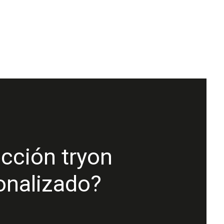
ección tryon
onalizado?