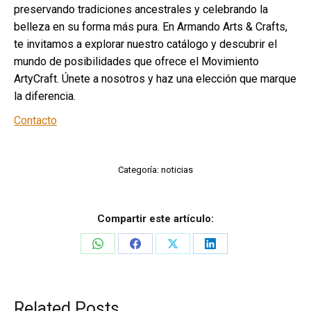
preservando tradiciones ancestrales y celebrando la
belleza en su forma más pura. En Armando Arts & Crafts,
te invitamos a explorar nuestro catálogo y descubrir el
mundo de posibilidades que ofrece el Movimiento
ArtyCraft. Únete a nosotros y haz una elección que marque
la diferencia.
Contacto
Categoría:
noticias
Compartir este artículo:
Share
Share
Share
Share
on
on
on
on
WhatsApp
Facebook
X
LinkedIn
Related Posts